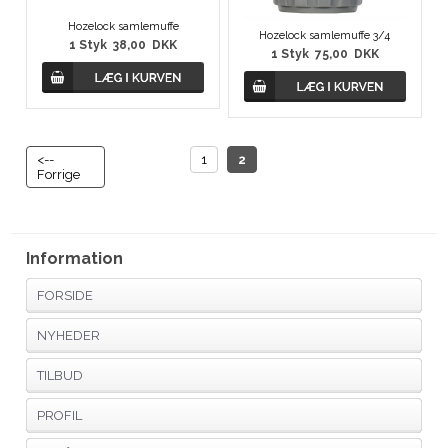
Hozelock samlemuffe
Hozelock samlemuffe 3/4
1
Styk
38,00
DKK
1
Styk
75,00
DKK
<--
1
2
Forrige
Information
FORSIDE
NYHEDER
TILBUD
PROFIL