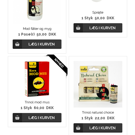
Sprøjte
1
Styk
50,00
DKK
Mod flåter og myg
1
Pose(r)
50,00
DKK
Trinol mod mus
1
Styk
60,00
DKK
Trinol natural choice
1
Styk
22,00
DKK